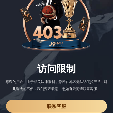
访问限制
尊敬的用户，由于相关法律限制，您所在地区无法访问J9产品，对
此造成的不便，我们深表歉意，您如有疑问请联系客服。
联系客服